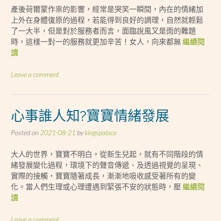
產後荷爾蒙作祟的影響，經常是哭笑一瞬間，內在的情緒加
上外在身體復原的過程，若能得到良好的調理，自然就輕鬆
了一大半，但是對於服務者而言，面臨說風又是雨的難題
時，這樣一對一的服務就更加辛苦！女人，向來都無
繼續閱
讀
Leave a comment
心事誰人知?寶寶情緒發展
Posted on
2021-08-21
by
kingspalace
大人的世界，寶寶不明白。從新生兒起，就有不同階段的情
緒發展變化過程，環境下的聲音傳遞、及透過視覺的呈現、
實際的接觸，寶寶隨著成長，漸漸地吸收感受著所有的變
化。當人們生理或心理遭遇到緊張不安的狀態時，壓
繼續閱
讀
Leave a comment