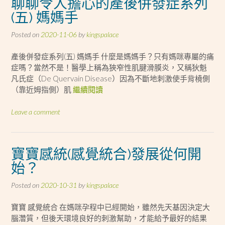
聊聊令人擔心的產後併發症系列
(五) 媽媽手
Posted on
2020-11-06
by
kingspalace
產後併發症系列(五) 媽媽手 什麼是媽媽手？只有媽咪專屬的痛
症嗎？當然不是！醫學上稱為狹窄性肌腱滑膜炎，又稱狄魁
凡氏症（De Quervain Disease）因為不斷地刺激使手背橈側
（靠近姆指側）肌
繼續閱讀
Leave a comment
寶寶感統(感覺統合)發展從何開
始？
Posted on
2020-10-31
by
kingspalace
寶寶 感覺統合 在媽咪孕程中已經開始，雖然先天基因決定大
腦濳質，但後天環境良好的刺激幫助，才能給予最好的結果