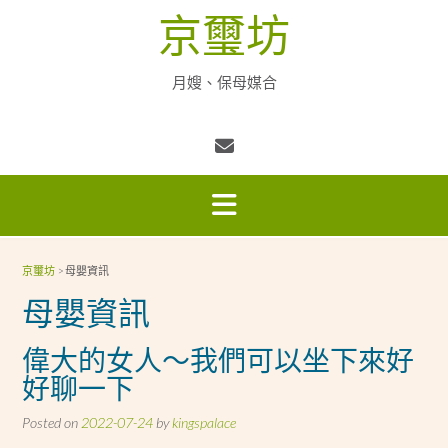
Skip
京璽坊
to
content
月嫂、保母媒合
京璽坊
>
母嬰資訊
母嬰資訊
偉大的女人～我們可以坐下來好
好聊一下
Posted on
2022-07-24
by
kingspalace