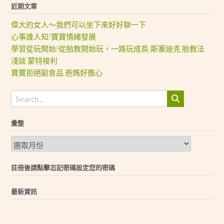
近期文章
偉大的女人～我們可以坐下來好好聊一下
心事誰人知?寶寶情緒發展
學習從玩開始!從胎教開始玩，一路玩成長:斯塞迪克 胎教法
淺談 蒙特梭利
寶寶拒絕副食品,爸媽好擔心
彙整
彙
整
註冊後請點擊忘記密碼設定您的密碼
最新資訊