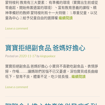
蒙特梭利 教育有三大要素： 有準備的環境（寶寶出生前或從
零歲起，開始佈置適當的環境）丶富有教育意義的課程丶精
神準備好的教師 蒙特梭利有十一大特徵： 1.尊重兒童，以兒
童為中心 2.給予兒童自由的選擇權
繼續閱讀
Leave a comment
寶寶拒絕副食品,爸媽好擔心
Posted on
2020-11-17
by
kingspalace
寶寶拒絕副食品,爸媽好擔心 小寶貝不喜歡吃副食品、表情猙
獰、作嘔………..讓媽咪們苦惱不已又憂慮，深怕寶貝成長曲線
低下，發育不良，體重不足，吃少就長慢…
繼續閱讀
Leave a comment