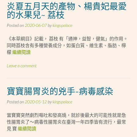
炎夏五月天的產物、楊貴妃最愛
的水果兒~ 荔枝
Posted on
2020-06-07
by
kingspalace
《本草綱目》記載， 荔枝 有「通神，益智，健氣」的作用。
同時荔枝含有多種營養成分，如蛋白質、維生素、脂肪、檸
檬
繼續閱讀
Leave a comment
寶寶腸胃炎的兇手-病毒感染
Posted on
2020-05-12
by
kingspalace
當寶寶突然劇烈嘔吐和發高燒，就診後最大的可能性就是急
性腸胃炎了～病毒性腸胃炎在臺灣一年四季皆有流行，最常
見 寶
繼續閱讀