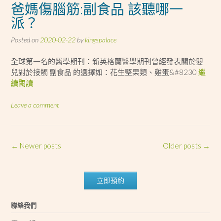
爸媽傷腦筋:副食品 該聽哪一
派？
Posted on
2020-02-22
by
kingspalace
全球第一名的醫學期刊：新英格蘭醫學期刊曾經發表關於嬰
兒對於接觸 副食品 的選擇如：花生堅果類、雞蛋&#8230
繼
續閱讀
Leave a comment
Posts
←
Newer posts
Older posts
→
navigation
立即預約
聯絡我們