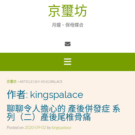
Skip
京璽坊
to
content
月嫂、保母媒合
京璽坊
>
ARTICLES BY: KINGSPALACE
作者:
kingspalace
聊聊令人擔心的 產後併發症 系
列（二）產後尾椎骨痛
Posted on
2020-09-02
by
kingspalace