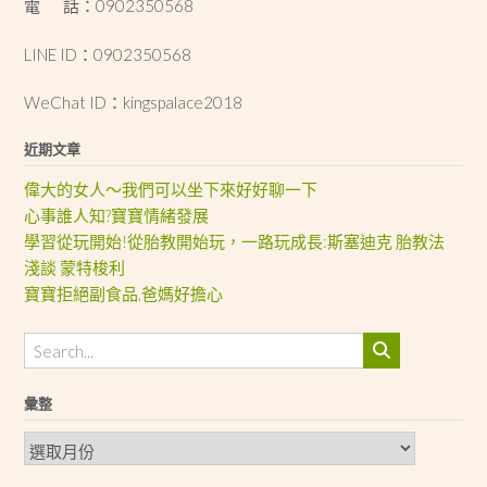
電 話：0902350568
LINE ID：0902350568
WeChat ID：kingspalace2018
近期文章
偉大的女人～我們可以坐下來好好聊一下
心事誰人知?寶寶情緒發展
學習從玩開始!從胎教開始玩，一路玩成長:斯塞迪克 胎教法
淺談 蒙特梭利
寶寶拒絕副食品,爸媽好擔心
彙整
彙
整