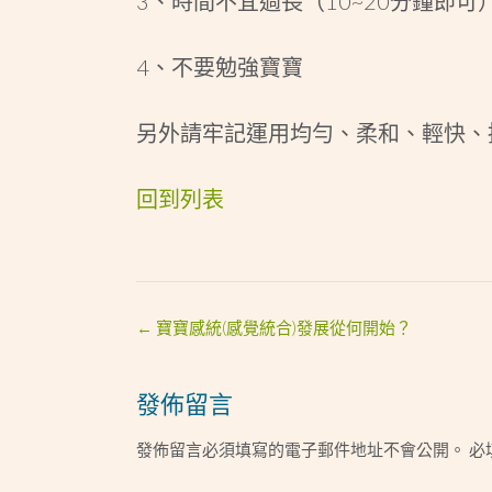
3、時間不宜過長（10~20分鐘即可
4、不要勉強寶寶
另外請牢記運用均勻、柔和、輕快、
回到列表
Post
←
寶寶感統(感覺統合)發展從何開始？
navigation
發佈留言
發佈留言必須填寫的電子郵件地址不會公開。
必