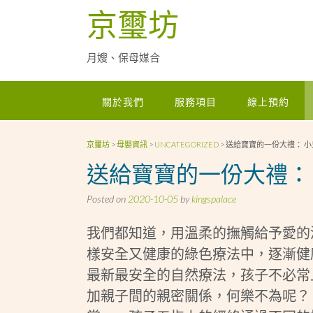
Skip
京璽坊
to
content
月嫂、保母媒合
關於我們
服務項目
線上預約
京璽坊
>
母嬰資訊
>
UNCATEGORIZED
>
送給寶寶的一份大禮： 小
送給寶寶的一份大禮：
Posted on
2020-10-05
by
kingspalace
我們都知道，用溫柔的撫觸給予愛的
樣安全又健康的綠色療法中，逐漸健
最新最安全的自然療法，孩子不必常
加親子間的親密關係，何樂不為呢？