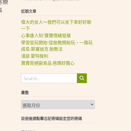
易療
事
近期文章
偉大的女人～我們可以坐下來好好聊
一下
心事誰人知?寶寶情緒發展
學習從玩開始!從胎教開始玩，一路玩
成長:斯塞迪克 胎教法
淺談 蒙特梭利
寶寶拒絕副食品,爸媽好擔心
彙整
彙
整
註冊後請點擊忘記密碼設定您的密碼